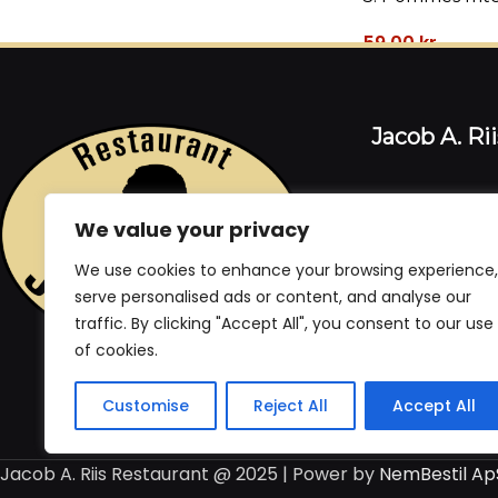
59,00
kr.
Jacob A. Ri
Torvet 7, 6760
We value your privacy
Ribe, Denmar
We use cookies to enhance your browsing experience,
Tlf:
+ 45 21 99 0
serve personalised ads or content, and analyse our
Email:
jacob@ar
traffic. By clicking "Accept All", you consent to our use
of cookies.
Følg os
Customise
Reject All
Accept All
Jacob A. Riis Restaurant @ 2025 | Power by
NemBestil Ap