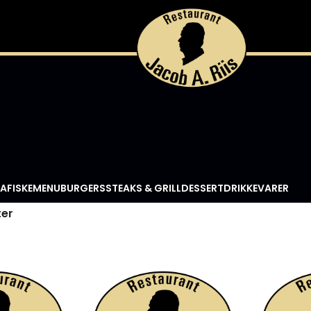
TA
FISKEMENU
BURGERS
STEAKS & GRILL
DESSERT
DRIKKEVARER
ter