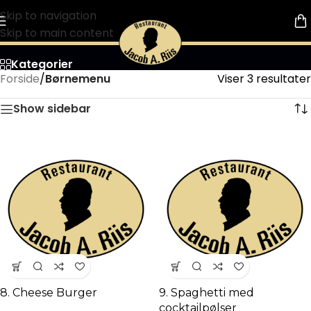
Skip to navigation
Skip to main content
Kategorier
Forside
/
Børnemenu
Viser 3 resultater
Show sidebar
8. Cheese Burger
9. Spaghetti med
cocktailpølser