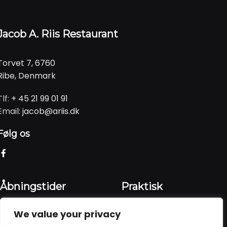
Jacob A. Riis Restaurant
Torvet 7, 6760
Ribe, Denmark
Tlf:
+ 45 21 99 01 91
Email:
jacob@ariis.dk
Følg os
Åbningstider
Praktisk
We value your privacy
Vi har åbent
alle dage
fra
Forside