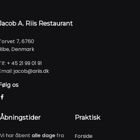
Jacob A. Riis Restaurant
Torvet 7, 6760
Ribe, Denmark
Tlf:
+ 45 21 99 01 91
Email:
jacob@ariis.dk
Følg os
Åbningstider
Praktisk
Vi har åbent
alle dage
fra
Forside